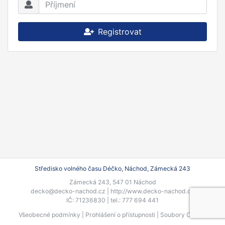
Registrovat
Středisko volného času Déčko, Náchod, Zámecká 243
Zámecká 243, 547 01 Náchod
decko@decko-nachod.cz |
http://www.decko-nachod.cz
IČ: 71236830 | tel.: 777 694 441
Všeobecné podmínky
|
Prohlášení o přístupnosti
|
Soubory Cookie